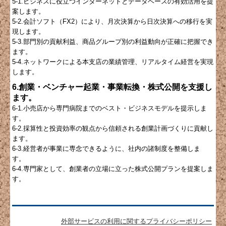
5-1.ビジネスに役立つインターネットとデータベースの有効活用を提
案します。
5-2.会計ソフト（FX2）により、月次決算から日次決算への移行を実
現します。
5-3.部門別の貢献利益、商品グループ別の利益動向が正確に把握でき
ます。
5-4.ネットワークによる本支店の業績管理、リアルタイム経営を実現
します。
6.創業・ベンチャー起業・事業転換・株式公開を支援し
ます。
6-1.小売店から専門病院までのベスト・ビジネスモデルを提示しま
す。
6-2.採算性と投資効率の観点から信頼される創業計画づくりに貢献し
ます。
6-3.経営者が事業に専念できるように、社内の諸制度を整備しま
す。
6-4.専門家として、創業者の立場に立った株式公開プランを提案しま
す。
外部サービスの利用に関するプライバシーポリシー