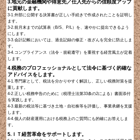
3.地元の金融機関や得意先／仕入先からの信頼度アップ
に貢献します。
3-1.外部に公開する決算書が正しい手続きで作成されたことを証明し
ます。
3-2.前月末までの試算表（B/S、P/L）を、速やかに提出できるよう
にします。
3-3.会計記帳においては、過去記録の修正・改ざんを完全に防止しま
す。
3-4.コンプライアンス（法令・規範遵守）を重視する経営風土が定着
します。
4.税務のプロフェッショナルとして法令に基づく的確な
アドバイスをします。
4-1.専門家として、税法を分かりやすく解説し、正しい税務対策を提
案します。
4-2.正しい税務申告のために（税理士法第33条の2による）書面添付
を実践します。
4-3.最新の税法等に基づき土地・自社株等を評価し、事業承継を支援
します。
4-4.個人の財産運用における税務上のご質問にも的確にお答えしま
す。
5.ＩＴ経営革命をサポートします。