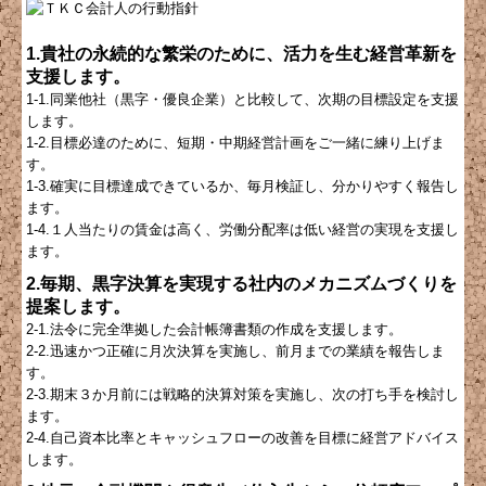
1.貴社の永続的な繁栄のために、活力を生む経営革新を
支援します。
1-1.同業他社（黒字・優良企業）と比較して、次期の目標設定を支援
します。
1-2.目標必達のために、短期・中期経営計画をご一緒に練り上げま
す。
1-3.確実に目標達成できているか、毎月検証し、分かりやすく報告し
ます。
1-4.１人当たりの賃金は高く、労働分配率は低い経営の実現を支援し
ます。
2.毎期、黒字決算を実現する社内のメカニズムづくりを
提案します。
2-1.法令に完全準拠した会計帳簿書類の作成を支援します。
2-2.迅速かつ正確に月次決算を実施し、前月までの業績を報告しま
す。
2-3.期末３か月前には戦略的決算対策を実施し、次の打ち手を検討し
ます。
2-4.自己資本比率とキャッシュフローの改善を目標に経営アドバイス
します。