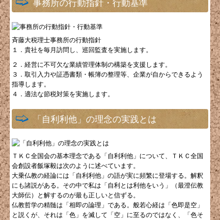
事務所の行動指針・行動基準
斉藤大税理士事務所の行動指針
１．貴社を毎月訪問し、巡回監査を実施します。
２．経営に不可欠な業績管理体制の構築を支援します。
３．取引入力や証憑書類・帳簿の整理等、企業が自からできるよう
指導します。
４．適法な節税対策を実施します。
「自利利他」の理念の実践とは
ＴＫＣ全国会の基本理念である「自利利他」について、ＴＫＣ全国
会創設者飯塚毅は次のように述べています。
大乗仏教の経論には「自利利他」の語が実に頻繁に登場する。解釈
にも諸説がある。その中で私は「自利とは利他をいう」（最澄伝教
大師伝）と解するのが最も正しいと信ずる。
仏教哲学の精髄は「相即の論理」である。般若心経は「色即是空」
と説くが、それは「色」を滅して「空」に至るのではなく、「色そ