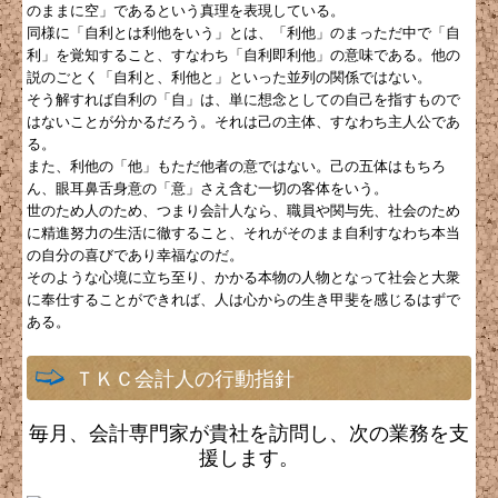
のままに空」であるという真理を表現している。
同様に「自利とは利他をいう」とは、「利他」のまっただ中で「自
利」を覚知すること、すなわち「自利即利他」の意味である。他の
説のごとく「自利と、利他と」といった並列の関係ではない。
そう解すれば自利の「自」は、単に想念としての自己を指すもので
はないことが分かるだろう。それは己の主体、すなわち主人公であ
る。
また、利他の「他」もただ他者の意ではない。己の五体はもちろ
ん、眼耳鼻舌身意の「意」さえ含む一切の客体をいう。
世のため人のため、つまり会計人なら、職員や関与先、社会のため
に精進努力の生活に徹すること、それがそのまま自利すなわち本当
の自分の喜びであり幸福なのだ。
そのような心境に立ち至り、かかる本物の人物となって社会と大衆
に奉仕することができれば、人は心からの生き甲斐を感じるはずで
ある。
ＴＫＣ会計人の行動指針
毎月、会計専門家が貴社を訪問し、次の業務を支
援します。