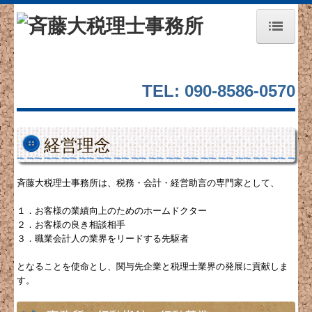
ホーム
TEL:
090-8586-0570
事務所紹介
経営理念
経営理念
業務内容
斉藤大税理士事務所は、税務・会計・経営助言の専門家として、
円満な相続・事業承継を支援
１．お客様の業績向上のためのホームドクター
新規開業ガイド
２．お客様の良き相談相手
３．職業会計人の業界をリードする先駆者
医業会計データベース
となることを使命とし、関与先企業と税理士業界の発展に貢献しま
医業経営指標
す。
お問合せ